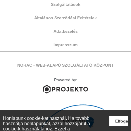
Szolgáltatások
Általános Szerződési Feltételek
Adatkezelés
Impresszum
NOHAC - WEB-ALAPÚ SZOLGÁLTATÓ KÖZPONT
Powered by:
Honlapunk cookie-kat használ. Ha tovább
Elfoga
használja honlapunkat, azzal hozzájárul a
cookie-k használatához. Ezzel a