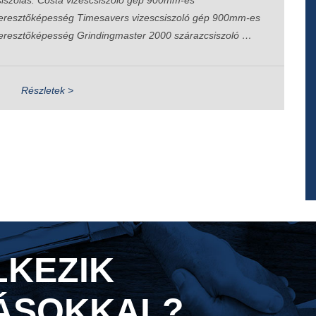
iszolás: Costa vizescsiszoló gép 900mm-es
eresztőképesség Timesavers vizescsiszoló gép 900mm-es
eresztőképesség Grindingmaster 2000 szárazcsiszoló …
Részletek >
LKEZIK
ÁSOKKAL?