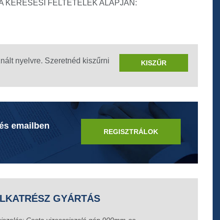
A KERESÉSI FELTÉTELEK ALAPJÁN:
znált nyelvre. Szeretnéd kiszűrni
KISZŰR
 és emailben
REGISZTRÁLOK
LKATRÉSZ GYÁRTÁS