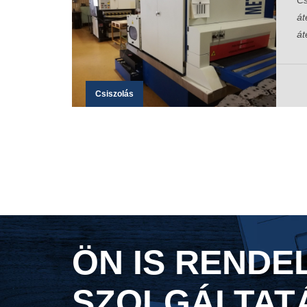
Cs
át
át
Csiszolás
ÖN IS RENDE
SZOLGÁLTAT