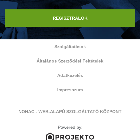
REGISZTRÁLOK
Szolgáltatások
Általános Szerződési Feltételek
Adatkezelés
Impresszum
NOHAC - WEB-ALAPÚ SZOLGÁLTATÓ KÖZPONT
Powered by: