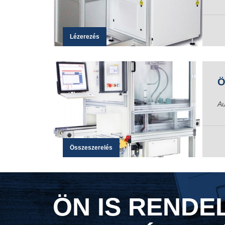
Lézerezés
Ö
Au
Összeszerelés
ÖN IS RENDE