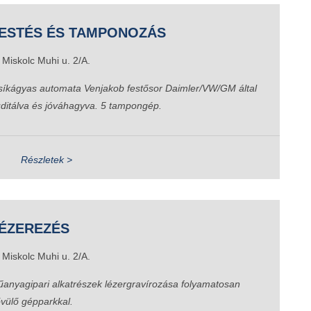
ESTÉS ÉS TAMPONOZÁS
Miskolc Muhi u. 2/A.
síkágyas automata Venjakob festősor Daimler/VW/GM által
ditálva és jóváhagyva. 5 tampongép.
Részletek >
ÉZEREZÉS
Miskolc Muhi u. 2/A.
anyagipari alkatrészek lézergravírozása folyamatosan
vülő gépparkkal.