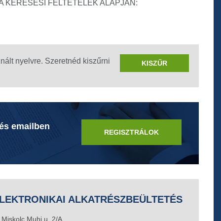
A KERESÉSI FELTÉTELEK ALAPJÁN:
znált nyelvre. Szeretnéd kiszűrni
KISZŰR
 és emailben
REGISZTRÁLOK
LEKTRONIKAI ALKATRÉSZBEÜLTETÉS
Miskolc Muhi u. 2/A.