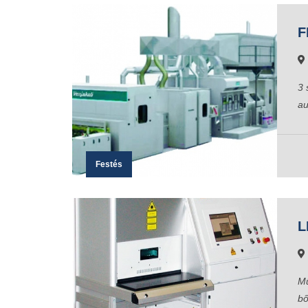
F
3 
au
Festés
L
Mű
bő