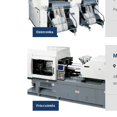
Fe
Elektronika
M
18
sz
Fröccsöntés