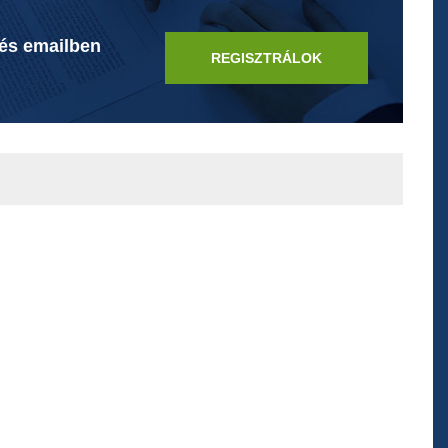
 és emailben
REGISZTRÁLOK