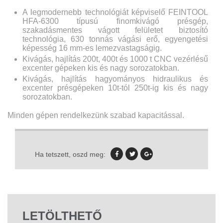
A legmodernebb technológiát képviselő FEINTOOL
HFA-6300 típusú finomkivágó présgép,
szakadásmentes vágott felületet biztosító
technológia, 630 tonnás vágási erő, egyengetési
képesség 16 mm-es lemezvastagságig.
Kivágás, hajlítás 200t, 400t és 1000 t CNC vezérlésű
excenter gépeken kis és nagy sorozatokban.
Kivágás, hajlítás hagyományos hidraulikus és
excenter présgépeken 10t-tól 250t-ig kis és nagy
sorozatokban.
Minden gépen rendelkezünk szabad kapacitással.
Ha tetszett, oszd meg:
LETÖLTHETŐ