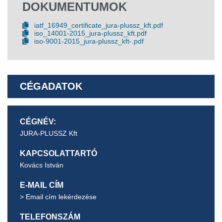
DOKUMENTUMOK
iatf_16949_certificate_jura-plussz_kft.pdf
iso_14001-2015_jura-plussz_kft.pdf
iso-9001-2015_jura-plussz_kft-.pdf
CÉGADATOK
CÉGNÉV:
JURA-PLUSSZ Kft
KAPCSOLATTARTÓ
Kovács István
E-MAIL CÍM
> Email cím lekérdezése
TELEFONSZÁM