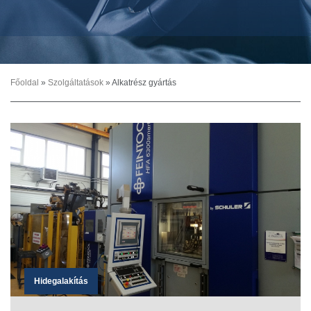
Főoldal
»
Szolgáltatások
»
Alkatrész gyártás
Hidegalakítás