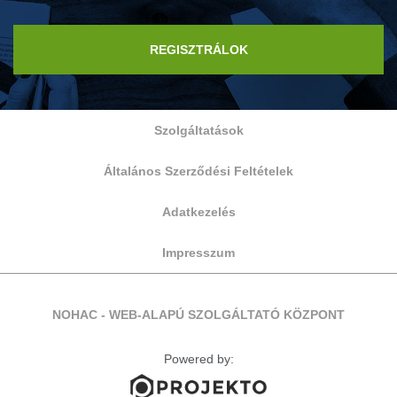
REGISZTRÁLOK
Szolgáltatások
Általános Szerződési Feltételek
Adatkezelés
Impresszum
NOHAC - WEB-ALAPÚ SZOLGÁLTATÓ KÖZPONT
Powered by: